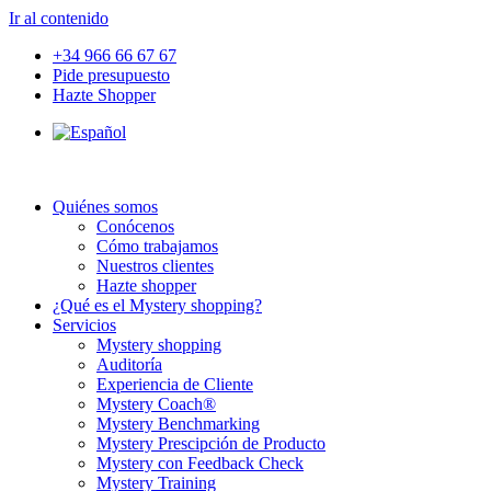
Ir al contenido
+34 966 66 67 67
Pide presupuesto
Hazte Shopper
Quiénes somos
Conócenos
Cómo trabajamos
Nuestros clientes
Hazte shopper
¿Qué es el Mystery shopping?
Servicios
Mystery shopping
Auditoría
Experiencia de Cliente
Mystery Coach®
Mystery Benchmarking
Mystery Prescipción de Producto
Mystery con Feedback Check
Mystery Training