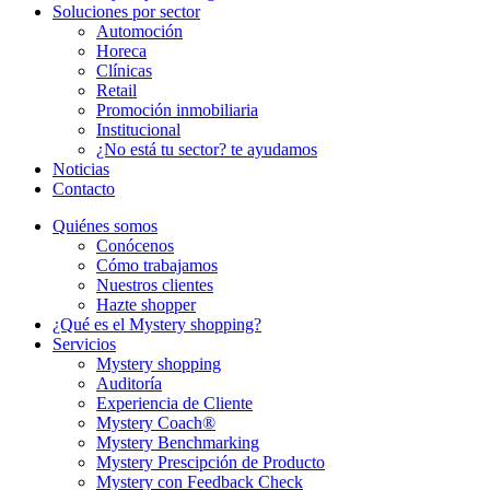
Soluciones por sector
Automoción
Horeca
Clínicas
Retail
Promoción inmobiliaria
Institucional
¿No está tu sector? te ayudamos
Noticias
Contacto
Quiénes somos
Conócenos
Cómo trabajamos
Nuestros clientes
Hazte shopper
¿Qué es el Mystery shopping?
Servicios
Mystery shopping
Auditoría
Experiencia de Cliente
Mystery Coach®
Mystery Benchmarking
Mystery Prescipción de Producto
Mystery con Feedback Check