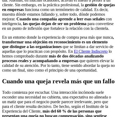
día. Además, en muchas ocasiones, activan el miedo a perder a un
cliente. Sin embargo, en la práctica profesional, la
gestión de quejas
en empresas
funciona como un termómetro de calidad. Es decir,
muestra dónde estamos fallando y, sobre todo, dónde podemos
mejorar.
Cuando una compañía aprende a leer esas señales
con
inteligencia,
las quejas dejan de ser un problema
para convertirse
en un punto de inflexión que fortalece la relación con la clientela.
En un entorno donde la experiencia de compra pesa más que nunca
,
transformar una objeción en reconocimiento es un elemento
que distingue a las organizaciones
que se limitan a dar servicio de
aquellas que lo practican con propósito. En
El Cliente Indiscreto
lo
hemos comprobado durante
más de dos décadas analizando
procesos reales y acompañando a empresas
que quieren elevar la
calidad de su atención. Por lo tanto, tiene sentido abordar la queja no
como un final, sino como el principio de una oportunidad.
Cuando una queja revela más que un fallo
Todo comienza por escuchar. Una interacción incómoda suele
esconder una necesidad no cubierta, una expectativa no alineada o
un matiz que para el negocio puede parecer irrelevante, pero que
para el cliente resulta decisivo. De hecho, según el Instituto de la
Experiencia del Cliente,
más del 60 % de las personas que
presentan una queja no buscan compensación, sino sentirse